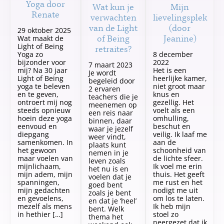
Yoga door
Wat kun je
Mijn
Renate
verwachten
lievelingsplek
van de Light
(door
29 oktober 2025
of Being
Jeanine)
Wat maakt de
Light of Being
retraites?
Yoga zo
8 december
bijzonder voor
2022
7 maart 2023
mij? Na 30 jaar
Het is een
Je wordt
Light of Being
heerlijke kamer,
begeleid door
yoga te beleven
niet groot maar
2 ervaren
en te geven,
knus en
teachers die je
ontroert mij nog
gezellig. Het
meenemen op
steeds opnieuw
voelt als een
een reis naar
hoein deze yoga
omhulling,
binnen, daar
eenvoud en
beschut en
waar je jezelf
diepgang
veilig. Ik laaf me
weer vindt,
samenkomen. In
aan de
plaats kunt
het gewoon
schoonheid van
nemen in je
maar voelen van
de lichte sfeer.
leven zoals
mijnlichaam,
Ik voel me erin
het nu is en
mijn adem, mijn
thuis. Het geeft
voelen dat je
spanningen,
me rust en het
goed bent
mijn gedachten
nodigt me uit
zoals je bent
en gevoelens,
om los te laten.
en dat je ‘heel’
mezelf als mens
Ik heb mijn
bent. Welk
in hethier […]
stoel zo
thema het
neergezet dat ik