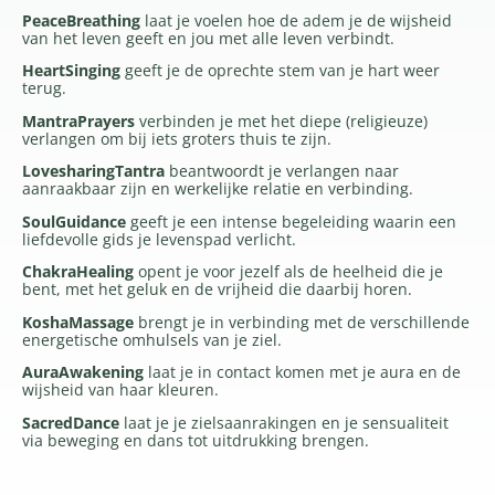
PeaceBreathing
laat je voelen hoe de adem je de wijsheid
van het leven geeft en jou met alle leven verbindt.
HeartSinging
geeft je de oprechte stem van je hart weer
terug.
MantraPrayers
verbinden je met het diepe (religieuze)
verlangen om bij iets groters thuis te zijn.
LovesharingTantra
beantwoordt je verlangen naar
aanraakbaar zijn en werkelijke relatie en verbinding.
SoulGuidance
geeft je een intense begeleiding waarin een
liefdevolle gids je levenspad verlicht.
ChakraHealing
opent je voor jezelf als de heelheid die je
bent, met het geluk en de vrijheid die daarbij horen.
KoshaMassage
brengt je in verbinding met de verschillende
energetische omhulsels van je ziel.
AuraAwakening
laat je in contact komen met je aura en de
wijsheid van haar kleuren.
SacredDance
laat je je zielsaanrakingen en je sensualiteit
via beweging en dans tot uitdrukking brengen.