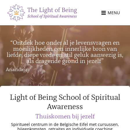
MENU
“Ontdek hoe onder al je levensvragen en
moeilijkheden een innerlijke bron van
liefde, diepe vrede en stil geluk aanwezig is,
als dragende grond in jezelf”
Anandajay
Light of Being School of Spiritual
Awareness
Thuiskomen bij jezelf
Spiritueel centrum in de Belgische Eifel met cursussen,
bijeenkomsten, retraites en individuele coaching