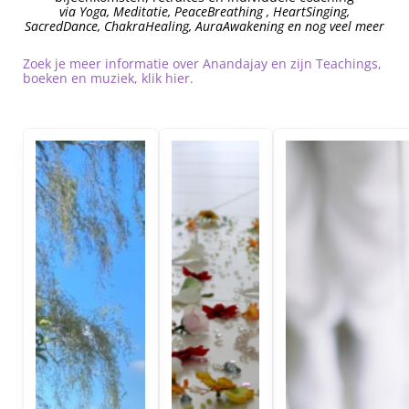
via Yoga, Meditatie, PeaceBreathing , HeartSinging,
SacredDance, ChakraHealing, AuraAwakening en nog veel meer
Zoek je meer informatie over Anandajay en zijn Teachings,
boeken en muziek, klik hier.