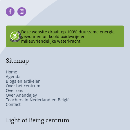
Deze website draait op 100% duurzame energie,
gewonnen uit kooldioxidevrije en
milieuvriendelijke waterkracht.
Sitemap
Home
Agenda
Blogs en artikelen
Over het centrum
Over ons
Over Anandajay
Teachers in Nederland en België
Contact
Light of Being centrum