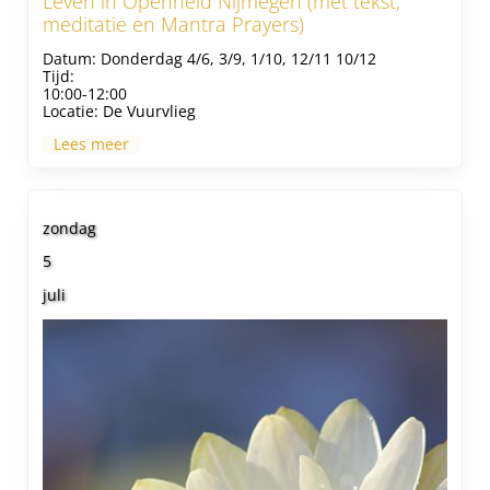
Leven in Openheid Nijmegen (met tekst,
meditatie en Mantra Prayers)
Datum:
Donderdag 4/6, 3/9, 1/10, 12/11 10/12
Tijd:
10:00-12:00
Locatie:
De Vuurvlieg
Lees meer
zondag
5
juli