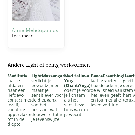
Anna Meletopoulos
Lees meer
Andere Light of being werkvormen
Meditatie
LightMessenger
Meditatieve
PeaceBreathing
Heart
laat je
verlicht je
Yoga
laat je voelen
geeft 
afdalen
bewustzijn en
(ShantiYoga)
hoe de adem je
oprec
naar een
maakt je
opent je voor
de wijsheid van
stem 
liefdevol
sensitiever voor
je lichaam
het leven geeft
hart 
contact met
de diepgang
als het
en jou met alle
terug.
jezelf,
van het
sensitieve
leven verbindt.
vanaf de
bestaan, wat
huis waarin
oppervlakte
doorwerkt tot in
je woont.
tot in de
je levenswijze.
diepte.