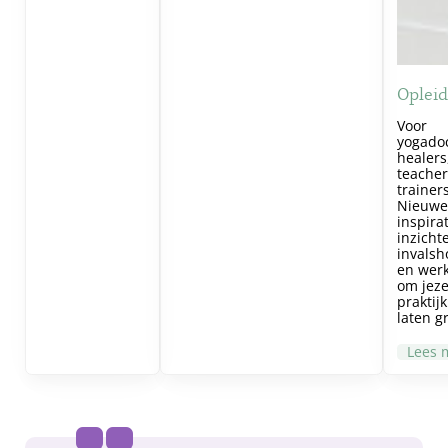
Oplei
Voor
yogado
healers
teacher
trainers
Nieuw
inspirat
inzicht
invals
en werk
om jeze
praktijk
laten g
Lees 