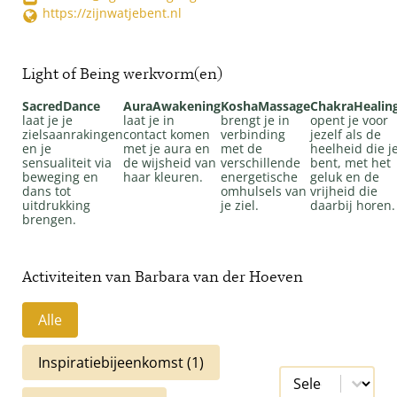
https://zijnwatjebent.nl
Light of Being werkvorm(en)
SacredDance
AuraAwakening
KoshaMassage
ChakraHealin
laat je je
laat je in
brengt je in
opent je voor
zielsaanrakingen
contact komen
verbinding
jezelf als de
en je
met je aura en
met de
heelheid die j
sensualiteit via
de wijsheid van
verschillende
bent, met het
beweging en
haar kleuren.
energetische
geluk en de
dans tot
omhulsels van
vrijheid die
uitdrukking
je ziel.
daarbij horen.
brengen.
Activiteiten van
Barbara van der Hoeven
Alle
Inspiratiebijeenkomst
(1)
Select content