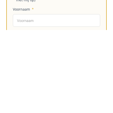
Voornaam
Achternaam
E-mailadres
Telefoonnummer
United
States
+1
Opmerkingen of vragen