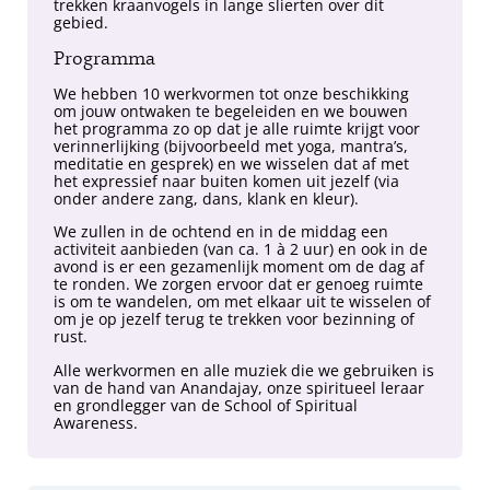
trekken kraanvogels in lange slierten over dit
gebied.
Programma
We hebben 10 werkvormen tot onze beschikking
om jouw ontwaken te begeleiden en we bouwen
het programma zo op dat je alle ruimte krijgt voor
verinnerlijking (bijvoorbeeld met yoga, mantra’s,
meditatie en gesprek) en we wisselen dat af met
het expressief naar buiten komen uit jezelf (via
onder andere zang, dans, klank en kleur).
We zullen in de ochtend en in de middag een
activiteit aanbieden (van ca. 1 à 2 uur) en ook in de
avond is er een gezamenlijk moment om de dag af
te ronden. We zorgen ervoor dat er genoeg ruimte
is om te wandelen, om met elkaar uit te wisselen of
om je op jezelf terug te trekken voor bezinning of
rust.
Alle werkvormen en alle muziek die we gebruiken is
van de hand van Anandajay, onze spiritueel leraar
en grondlegger van de School of Spiritual
Awareness.